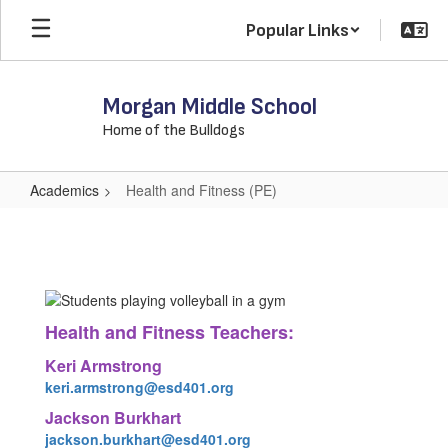
Skip
Popular Links
to
main
content
Morgan Middle School
Home of the Bulldogs
Academics
Health and Fitness (PE)
Health
and
Fitness
(PE)
Health and Fitness Teachers:
Keri Armstrong
keri.armstrong@esd401.org
Jackson Burkhart
jackson.burkhart@esd401.org